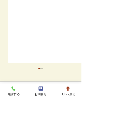
8月20日までの駐車場に
ついて
コメント
電話する
お問合せ
TOPへ戻る
駐車場の増設工事のため、８
月２０日まで病院の隣接スペ
7月の診療カレ
ースが利用できなくなりま
コメントを追加…
す。 これまでの2台分と、少