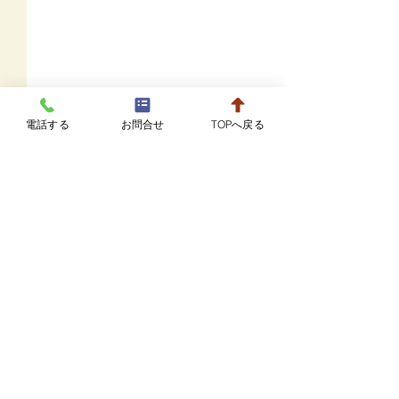
電話する
お問合せ
TOPへ戻る
8月20日までの駐車場に
ついて
コメント
駐車場の増設工事のため、８
月２０日まで病院の隣接スペ
7月の診療カレ
ースが利用できなくなりま
コメントを追加…
す。 これまでの2台分と、少
し離れますが、臨時駐車場を
ご案内しております。 駐車
スペースに空きが無い場合
赤ひげ動物病院
は、お手数ですが病院スタッ
平 日 9:00～12:00 16:00～19:00
フまでお問い合わせくださ
土・日 10:00～12:00 16:00～18:00
い。