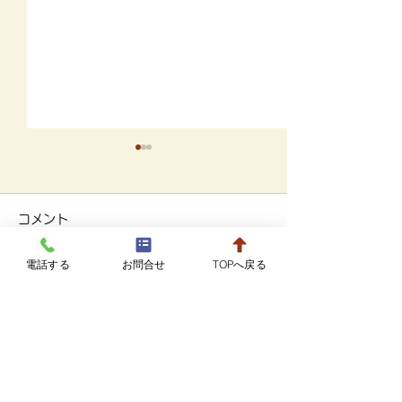
8月20日までの駐車場に
ついて
コメント
駐車場の増設工事のため、８
月２０日まで病院の隣接スペ
電話する
お問合せ
TOPへ戻る
7月の診療カレ
ースが利用できなくなりま
コメントを追加…
す。 これまでの2台分と、少
し離れますが、臨時駐車場を
ご案内しております。 駐車
スペースに空きが無い場合
赤ひげ動物病院
は、お手数ですが病院スタッ