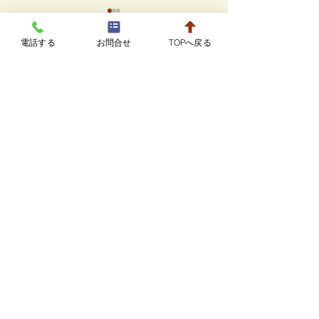
8月20日までの駐車場に
電話する
お問合せ
TOPへ戻る
ついて
コメント
駐車場の増設工事のため、８
月２０日まで病院の隣接スペ
7月の診療カレ
ースが利用できなくなりま
コメントを追加…
す。 これまでの2台分と、少
し離れますが、臨時駐車場を
ご案内しております。 駐車
スペースに空きが無い場合
赤ひげ動物病院
は、お手数ですが病院スタッ
平 日 9:00～12:00 16:00～19:00
フまでお問い合わせくださ
土・日 10:00～12:00 16:00～18:00
い。
休診日 木曜・第3水曜日・祝日
ⓒ 2022 赤ひげ動物病院