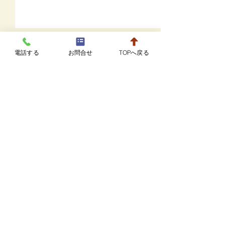
8月20日までの駐車場に
電話する
お問合せ
TOPへ戻る
ついて
コメント
駐車場の増設工事のため、８
月２０日まで病院の隣接スペ
7月の診療カレ
ースが利用できなくなりま
コメントを追加…
す。 これまでの2台分と、少
し離れますが、臨時駐車場を
ご案内しております。 駐車
スペースに空きが無い場合
赤ひげ動物病院
は、お手数ですが病院スタッ
平 日 9:00～12:00 16:00～19:00
フまでお問い合わせくださ
土・日 10:00～12:00 16:00～18:00
い。
休診日 木曜・第3水曜日・祝日
ⓒ 2022 赤ひげ動物病院