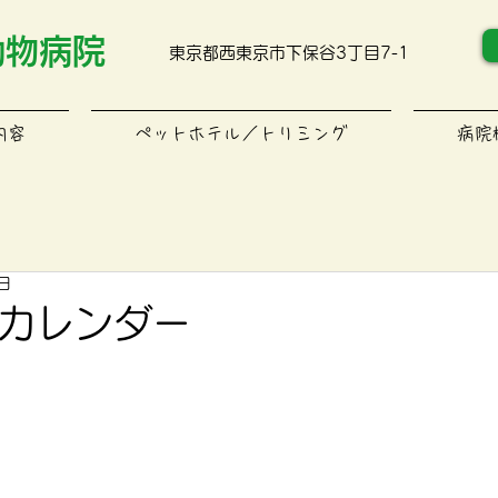
動物病院
東京都西東京市下保谷3丁目7-1
内容
ペットホテル／トリミング
病院
日
療カレンダー